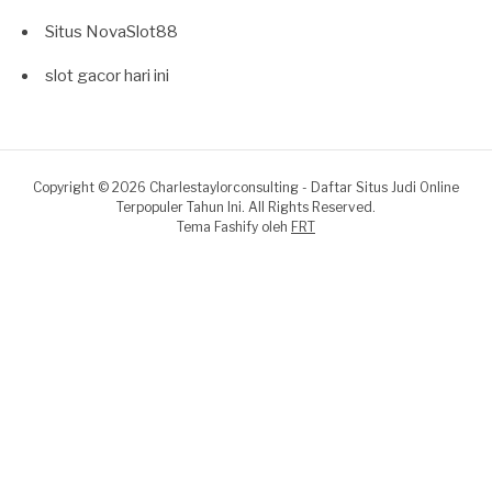
Situs NovaSlot88
slot gacor hari ini
Copyright © 2026 Charlestaylorconsulting - Daftar Situs Judi Online
Terpopuler Tahun Ini. All Rights Reserved.
Tema Fashify oleh
FRT