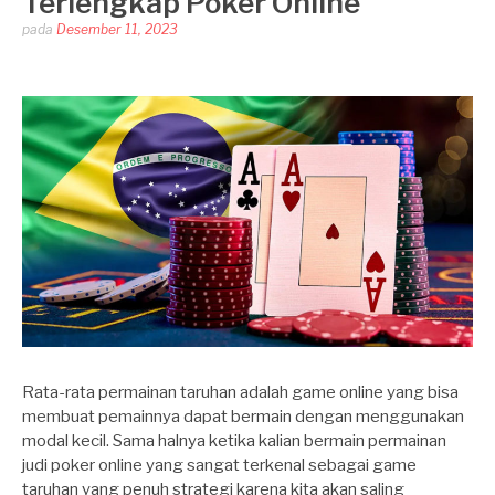
Terlengkap Poker Online
pada
Desember 11, 2023
Rata-rata permainan taruhan adalah game online yang bisa
membuat pemainnya dapat bermain dengan menggunakan
modal kecil. Sama halnya ketika kalian bermain permainan
judi poker online yang sangat terkenal sebagai game
taruhan yang penuh strategi karena kita akan saling