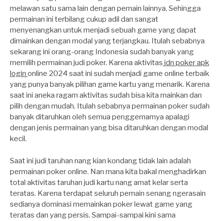
melawan satu sama lain dengan pemain lainnya. Sehingga
permainan ini terbilang cukup adil dan sangat
menyenangkan untuk menjadi sebuah game yang dapat
dimainkan dengan modal yang terjangkau. Itulah sebabnya
sekarang ini orang-orang Indonesia sudah banyak yang
memilih permainan judi poker. Karena aktivitas
idn poker apk
login
online 2024 saat ini sudah menjadi game online terbaik
yang punya banyak pilihan game kartu yang menarik. Karena
saat ini aneka ragam aktivitas sudah bisa kita mainkan dan
pilih dengan mudah. Itulah sebabnya permainan poker sudah
banyak ditaruhkan oleh semua penggemarnya apalagi
dengan jenis permainan yang bisa ditaruhkan dengan modal
kecil.
Saat ini judi taruhan nang kian kondang tidak lain adalah
permainan poker online. Nan mana kita bakal menghadirkan
total aktivitas taruhan judi kartu nang amat kelar serta
teratas. Karena terdapat seluruh pemain senang ngerasain
sedianya dominasi memainkan poker lewat game yang
teratas dan yang persis. Sampai-sampai kini sama