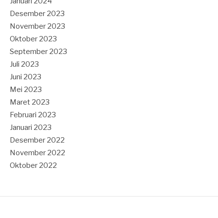
Januari 2024
Desember 2023
November 2023
Oktober 2023
September 2023
Juli 2023
Juni 2023
Mei 2023
Maret 2023
Februari 2023
Januari 2023
Desember 2022
November 2022
Oktober 2022