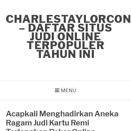
Lompat
ke
CHARLESTAYLORCON
konten
– DAFTAR SITUS
JUDI ONLINE
TERPOPULER
TAHUN INI
MENU
Acapkali Menghadirkan Aneka
Ragam Judi Kartu Remi