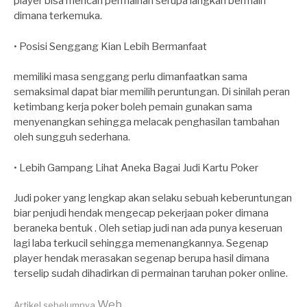
player bisa mencari permainan serupa langkah bermain
dimana terkemuka.
• Posisi Senggang Kian Lebih Bermanfaat
memiliki masa senggang perlu dimanfaatkan sama
semaksimal dapat biar memilih peruntungan. Di sinilah peran
ketimbang kerja poker boleh pemain gunakan sama
menyenangkan sehingga melacak penghasilan tambahan
oleh sungguh sederhana.
• Lebih Gampang Lihat Aneka Bagai Judi Kartu Poker
Judi poker yang lengkap akan selaku sebuah keberuntungan
biar penjudi hendak mengecap pekerjaan poker dimana
beraneka bentuk . Oleh setiap judi nan ada punya keseruan
lagi laba terkucil sehingga memenangkannya. Segenap
player hendak merasakan segenap berupa hasil dimana
terselip sudah dihadirkan di permainan taruhan poker online.
Web
Artikel sebelumnya