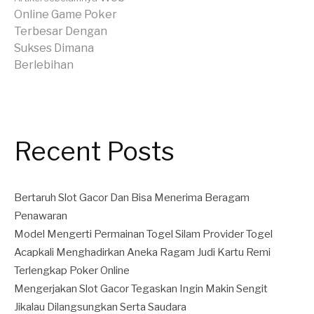
Lanjut
Online Game Poker
Terbesar Dengan
Membaca
Sukses Dimana
Berlebihan
Recent Posts
Bertaruh Slot Gacor Dan Bisa Menerima Beragam
Penawaran
Model Mengerti Permainan Togel Silam Provider Togel
Acapkali Menghadirkan Aneka Ragam Judi Kartu Remi
Terlengkap Poker Online
Mengerjakan Slot Gacor Tegaskan Ingin Makin Sengit
Jikalau Dilangsungkan Serta Saudara