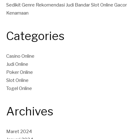
Sedikit Genre Rekomendasi Judi Bandar Slot Online Gacor
Kenamaan
Categories
Casino Online
Judi Online
Poker Online
Slot Online
Togel Online
Archives
Maret 2024