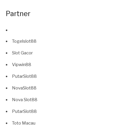
Partner
Togelslot88
Slot Gacor
Vipwin88
PutarSlot88
NovaSlot88
Nova Slot88
PutarSlot88
Toto Macau