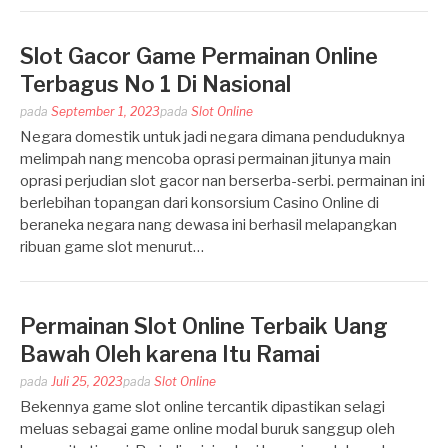
Slot Gacor Game Permainan Online
Terbagus No 1 Di Nasional
pada
September 1, 2023
pada
Slot Online
Negara domestik untuk jadi negara dimana penduduknya
melimpah nang mencoba oprasi permainan jitunya main
oprasi perjudian slot gacor nan berserba-serbi. permainan ini
berlebihan topangan dari konsorsium Casino Online di
beraneka negara nang dewasa ini berhasil melapangkan
ribuan game slot menurut…
Permainan Slot Online Terbaik Uang
Bawah Oleh karena Itu Ramai
pada
Juli 25, 2023
pada
Slot Online
Bekennya game slot online tercantik dipastikan selagi
meluas sebagai game online modal buruk sanggup oleh