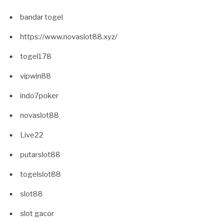
bandar togel
https://www.novaslot88.xyz/
togel178
vipwin88
indo7poker
novaslot88
Live22
putarslot88
togelslot88
slot88
slot gacor