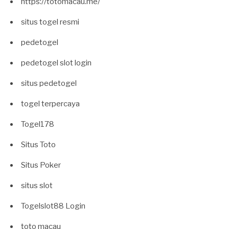
https://totomacau.me/
situs togel resmi
pedetogel
pedetogel slot login
situs pedetogel
togel terpercaya
Togel178
Situs Toto
Situs Poker
situs slot
Togelslot88 Login
toto macau