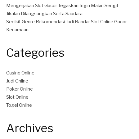
Mengerjakan Slot Gacor Tegaskan Ingin Makin Sengit
Jikalau Dilangsungkan Serta Saudara
Sedikit Genre Rekomendasi Judi Bandar Slot Online Gacor
Kenamaan
Categories
Casino Online
Judi Online
Poker Online
Slot Online
Togel Online
Archives