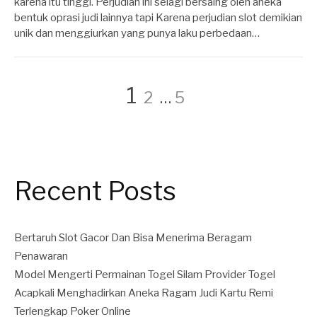
karena itu tinggi. Perjudian ini selagi bersaing oleh aneka
bentuk oprasi judi lainnya tapi Karena perjudian slot demikian
unik dan menggiurkan yang punya laku perbedaan…
Paginasi
Laman
Laman
Laman
1
2
…
5
pos
Recent Posts
Bertaruh Slot Gacor Dan Bisa Menerima Beragam
Penawaran
Model Mengerti Permainan Togel Silam Provider Togel
Acapkali Menghadirkan Aneka Ragam Judi Kartu Remi
Terlengkap Poker Online