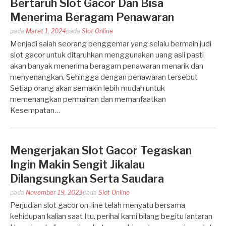
Bertaruh Slot Gacor Dan Bisa
Menerima Beragam Penawaran
pada
Maret 1, 2024
pada
Slot Online
Menjadi salah seorang penggemar yang selalu bermain judi
slot gacor untuk ditaruhkan menggunakan uang asli pasti
akan banyak menerima beragam penawaran menarik dan
menyenangkan. Sehingga dengan penawaran tersebut
Setiap orang akan semakin lebih mudah untuk
memenangkan permainan dan memanfaatkan
Kesempatan…
Mengerjakan Slot Gacor Tegaskan
Ingin Makin Sengit Jikalau
Dilangsungkan Serta Saudara
pada
November 19, 2023
pada
Slot Online
Perjudian slot gacor on-line telah menyatu bersama
kehidupan kalian saat Itu. perihal kami bilang begitu lantaran