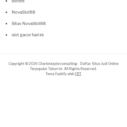
slot88
NovaSlot88
Situs NovaSlot88
slot gacor hari ini
Copyright © 2026 Charlestaylorconsulting - Daftar Situs Judi Online
Terpopuler Tahun Ini. All Rights Reserved.
Tema Fashify oleh
FRT