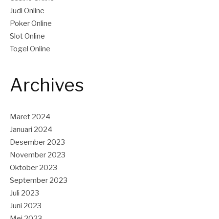
Judi Online
Poker Online
Slot Online
Togel Online
Archives
Maret 2024
Januari 2024
Desember 2023
November 2023
Oktober 2023
September 2023
Juli 2023
Juni 2023
Mei 2023