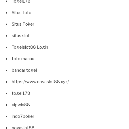
Togel178
Situs Toto
Situs Poker
situs slot
Togelslot88 Login
toto macau
bandar togel
https://www.novaslot88.xyz/
togel178
vipwin88
indo7poker
novaslot88