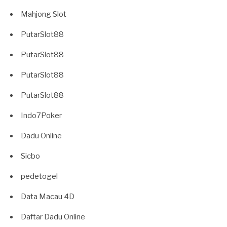
Mahjong Slot
PutarSlot88
PutarSlot88
PutarSlot88
PutarSlot88
Indo7Poker
Dadu Online
Sicbo
pedetogel
Data Macau 4D
Daftar Dadu Online