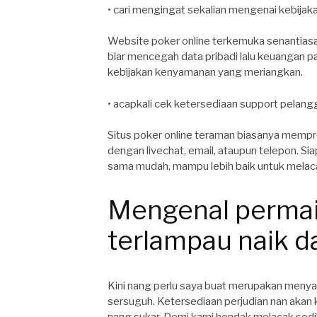
• cari mengingat sekalian mengenai kebija
Website poker online terkemuka senantias
biar mencegah data pribadi lalu keuangan pa
kebijakan kenyamanan yang meriangkan.
• acapkali cek ketersediaan support pelang
Situs poker online teraman biasanya memp
dengan livechat, email, ataupun telepon. 
sama mudah, mampu lebih baik untuk melaca
Mengenal permai
terlampau naik d
Kini nang perlu saya buat merupakan menya
sersuguh. Ketersediaan perjudian nan akan k
nang sukar. Demi kami hendak melacak sedi