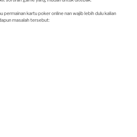
 permainan kartu poker online nan wajib lebih dulu kalian
 adapun masalah tersebut: