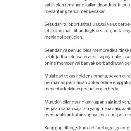
sahih oleh remi nang kalian dapatkan. Inip
menantang terus mengenakan.
Sesudah itu oportunitas unggul yang berpeng
lebih dominan dibandingkan sama judi lainny
menjagoi perjudian.
Seandainya penjudi bisa memprediksi tingka
telak, jadi keleluasaan anda supaya lulus 
online mempunyai banyak perbandingan perj
Mulai dari texas hold’em, omaha, seven card
permainan permainan poker online enggak 
mencoba kelainan perjudian nan beda.
Mungkin dilangsungkan kapan saja lagi yan
berjalan kapan saja lalu yang mana saja, asa
memudahkan kalian supaya main judi poker o
Sanggup difungsikan oleh berbagai golonga