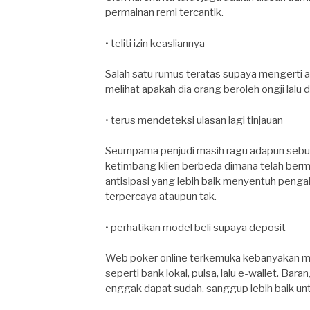
permainan remi tercantik.
• teliti izin keasliannya
Salah satu rumus teratas supaya mengerti ap
melihat apakah dia orang beroleh ongji lalu d
• terus mendeteksi ulasan lagi tinjauan
Seumpama penjudi masih ragu adapun sebuah 
ketimbang klien berbeda dimana telah berma
antisipasi yang lebih baik menyentuh pengal
terpercaya ataupun tak.
• perhatikan model beli supaya deposit
Web poker online terkemuka kebanyakan m
seperti bank lokal, pulsa, lalu e-wallet. Ba
enggak dapat sudah, sanggup lebih baik unt