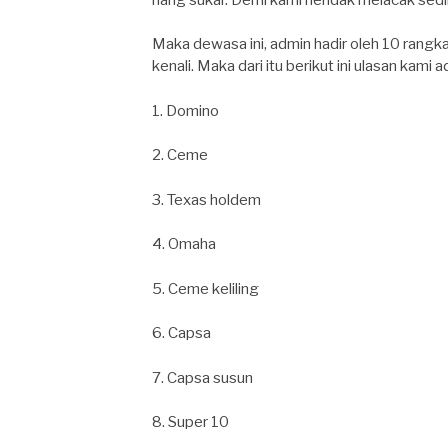
Maka dewasa ini, admin hadir oleh 10 rangkau
kenali. Maka dari itu berikut ini ulasan kami
1. Domino
2. Ceme
3. Texas holdem
4. Omaha
5. Ceme keliling
6. Capsa
7. Capsa susun
8. Super 10