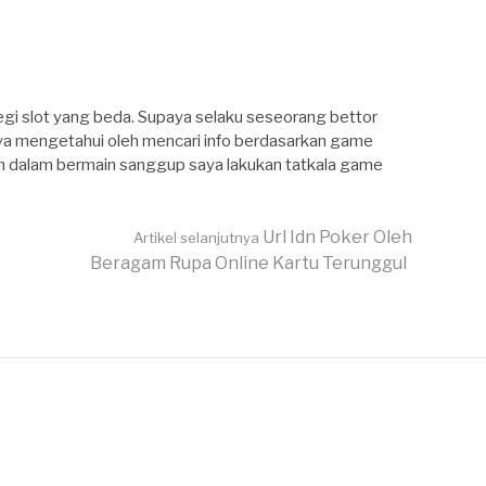
tegi slot yang beda. Supaya selaku seseorang bettor
aya mengetahui oleh mencari info berdasarkan game
kan dalam bermain sanggup saya lakukan tatkala game
Url Idn Poker Oleh
Artikel selanjutnya
Beragam Rupa Online Kartu Terunggul