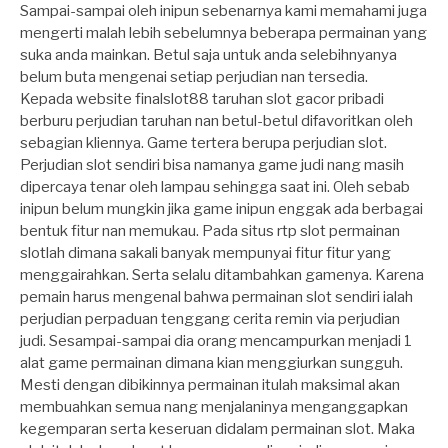
Sampai-sampai oleh inipun sebenarnya kami memahami juga
mengerti malah lebih sebelumnya beberapa permainan yang
suka anda mainkan. Betul saja untuk anda selebihnyanya
belum buta mengenai setiap perjudian nan tersedia.
Kepada website finalslot88 taruhan slot gacor pribadi
berburu perjudian taruhan nan betul-betul difavoritkan oleh
sebagian kliennya. Game tertera berupa perjudian slot.
Perjudian slot sendiri bisa namanya game judi nang masih
dipercaya tenar oleh lampau sehingga saat ini. Oleh sebab
inipun belum mungkin jika game inipun enggak ada berbagai
bentuk fitur nan memukau. Pada situs rtp slot permainan
slotlah dimana sakali banyak mempunyai fitur fitur yang
menggairahkan. Serta selalu ditambahkan gamenya. Karena
pemain harus mengenal bahwa permainan slot sendiri ialah
perjudian perpaduan tenggang cerita remin via perjudian
judi. Sesampai-sampai dia orang mencampurkan menjadi 1
alat game permainan dimana kian menggiurkan sungguh.
Mesti dengan dibikinnya permainan itulah maksimal akan
membuahkan semua nang menjalaninya menganggapkan
kegemparan serta keseruan didalam permainan slot. Maka