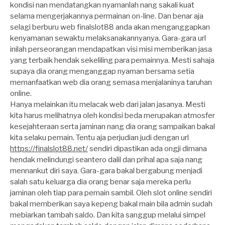
kondisi nan mendatangkan nyamanlah nang sakali kuat
selama mengerjakannya permainan on-line. Dan benar aja
selagi berburu web finalslot88 anda akan menganggapkan
kenyamanan sewaktu melaksanakannyanya. Gara-gara url
inilah perseorangan mendapatkan visi misi memberikan jasa
yang terbaik hendak sekeliling para pemainnya. Mesti sahaja
supaya dia orang menganggap nyaman bersama setia
memanfaatkan web dia orang semasa menjalaninya taruhan
online.
Hanya melainkan itu melacak web dari jalan jasanya. Mesti
kita harus melihatnya oleh kondisi beda merupakan atmosfer
kesejahteraan serta jaminan nang dia orang sampaikan bakal
kita selaku pemain. Tentu aja perjudian judi dengan url
https://finalslot88.net/
sendiri dipastikan ada ongji dimana
hendak melindungi seantero dalil dan prihal apa saja nang
mennankut diri saya. Gara-gara bakal bergabung menjadi
salah satu keluarga dia orang benar saja mereka perlu
jaminan oleh tiap para pemain sambil. Oleh slot online sendiri
bakal memberikan saya kepeng bakal main bila admin sudah
mebiarkan tambah saldo. Dan kita sanggup melalui simpel