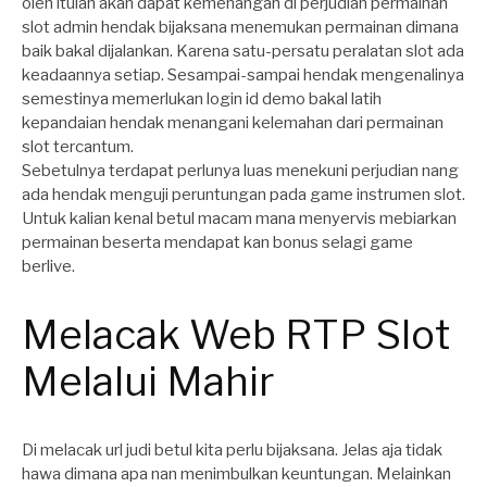
oleh itulah akan dapat kemenangan di perjudian permainan
slot admin hendak bijaksana menemukan permainan dimana
baik bakal dijalankan. Karena satu-persatu peralatan slot ada
keadaannya setiap. Sesampai-sampai hendak mengenalinya
semestinya memerlukan login id demo bakal latih
kepandaian hendak menangani kelemahan dari permainan
slot tercantum.
Sebetulnya terdapat perlunya luas menekuni perjudian nang
ada hendak menguji peruntungan pada game instrumen slot.
Untuk kalian kenal betul macam mana menyervis mebiarkan
permainan beserta mendapat kan bonus selagi game
berlive.
Melacak Web RTP Slot
Melalui Mahir
Di melacak url judi betul kita perlu bijaksana. Jelas aja tidak
hawa dimana apa nan menimbulkan keuntungan. Melainkan