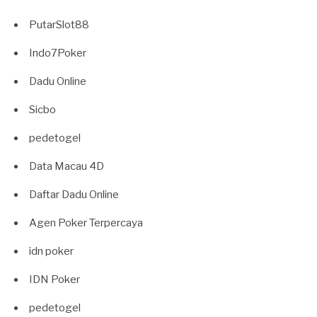
PutarSlot88
Indo7Poker
Dadu Online
Sicbo
pedetogel
Data Macau 4D
Daftar Dadu Online
Agen Poker Terpercaya
idn poker
IDN Poker
pedetogel