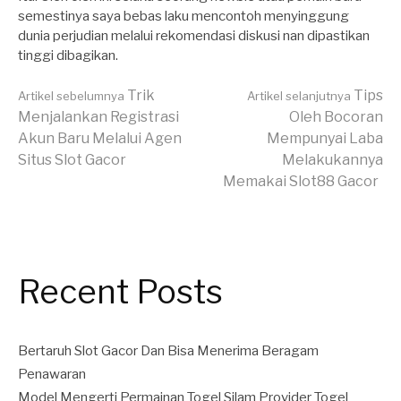
semestinya saya bebas laku mencontoh menyinggung
dunia perjudian melalui rekomendasi diskusi nan dipastikan
tinggi dibagikan.
Lanjut
Trik
Tips
Artikel sebelumnya
Artikel selanjutnya
Menjalankan Registrasi
Oleh Bocoran
Akun Baru Melalui Agen
Mempunyai Laba
Membaca
Situs Slot Gacor
Melakukannya
Memakai Slot88 Gacor
Recent Posts
Bertaruh Slot Gacor Dan Bisa Menerima Beragam
Penawaran
Model Mengerti Permainan Togel Silam Provider Togel