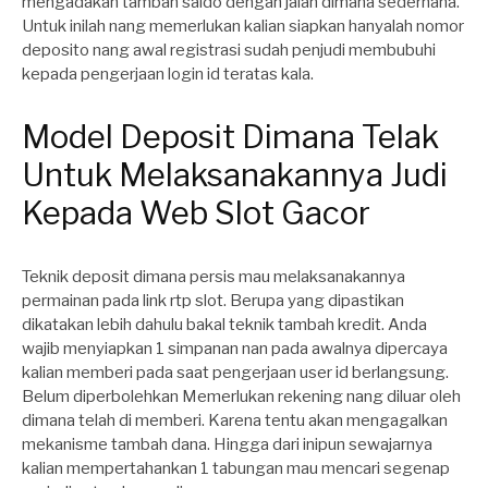
mengadakan tambah saldo dengan jalan dimana sederhana.
Untuk inilah nang memerlukan kalian siapkan hanyalah nomor
deposito nang awal registrasi sudah penjudi membubuhi
kepada pengerjaan login id teratas kala.
Model Deposit Dimana Telak
Untuk Melaksanakannya Judi
Kepada Web Slot Gacor
Teknik deposit dimana persis mau melaksanakannya
permainan pada link rtp slot. Berupa yang dipastikan
dikatakan lebih dahulu bakal teknik tambah kredit. Anda
wajib menyiapkan 1 simpanan nan pada awalnya dipercaya
kalian memberi pada saat pengerjaan user id berlangsung.
Belum diperbolehkan Memerlukan rekening nang diluar oleh
dimana telah di memberi. Karena tentu akan mengagalkan
mekanisme tambah dana. Hingga dari inipun sewajarnya
kalian mempertahankan 1 tabungan mau mencari segenap