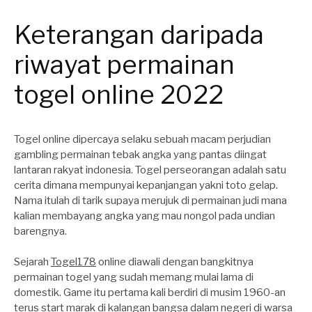
Keterangan daripada
riwayat permainan
togel online 2022
Togel online dipercaya selaku sebuah macam perjudian
gambling permainan tebak angka yang pantas diingat
lantaran rakyat indonesia. Togel perseorangan adalah satu
cerita dimana mempunyai kepanjangan yakni toto gelap.
Nama itulah di tarik supaya merujuk di permainan judi mana
kalian membayang angka yang mau nongol pada undian
barengnya.
Sejarah
Togel178
online diawali dengan bangkitnya
permainan togel yang sudah memang mulai lama di
domestik. Game itu pertama kali berdiri di musim 1960-an
terus start marak di kalangan bangsa dalam negeri di warsa