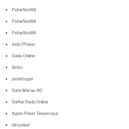
PutarSlot88
PutarSlot88
PutarSlot88
Indo7Poker
Dadu Online
Sicbo
pedetogel
Data Macau 4D
Daftar Dadu Online
Agen Poker Terpercaya
idn poker