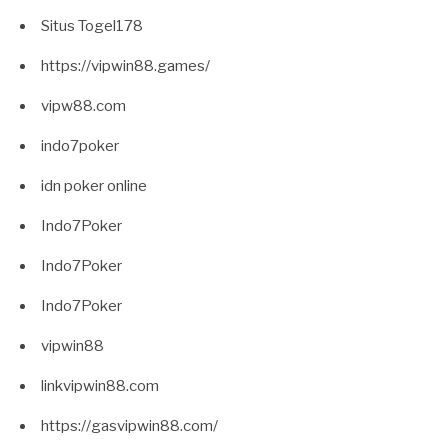
Situs Togel178
https://vipwin88.games/
vipw88.com
indo7poker
idn poker online
Indo7Poker
Indo7Poker
Indo7Poker
vipwin88
linkvipwin88.com
https://gasvipwin88.com/