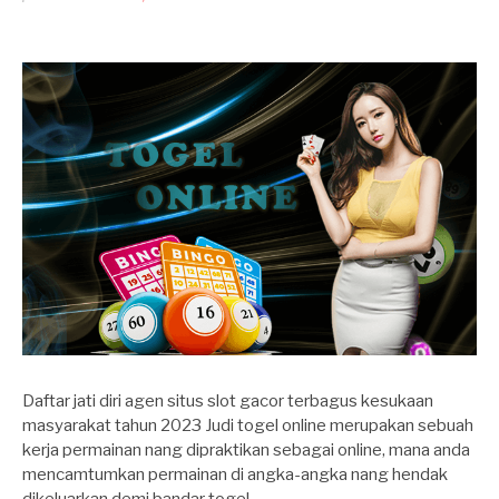
Daftar jati diri agen situs slot gacor terbagus kesukaan
masyarakat tahun 2023 Judi togel online merupakan sebuah
kerja permainan nang dipraktikan sebagai online, mana anda
mencamtumkan permainan di angka-angka nang hendak