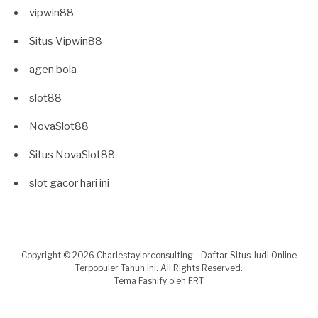
vipwin88
Situs Vipwin88
agen bola
slot88
NovaSlot88
Situs NovaSlot88
slot gacor hari ini
Copyright © 2026 Charlestaylorconsulting - Daftar Situs Judi Online
Terpopuler Tahun Ini. All Rights Reserved.
Tema Fashify oleh
FRT