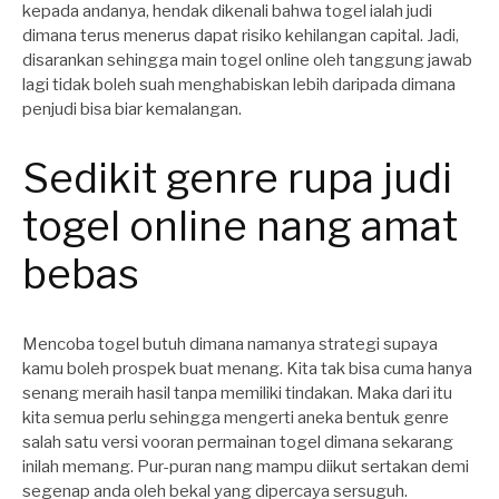
kepada andanya, hendak dikenali bahwa togel ialah judi
dimana terus menerus dapat risiko kehilangan capital. Jadi,
disarankan sehingga main togel online oleh tanggung jawab
lagi tidak boleh suah menghabiskan lebih daripada dimana
penjudi bisa biar kemalangan.
Sedikit genre rupa judi
togel online nang amat
bebas
Mencoba togel butuh dimana namanya strategi supaya
kamu boleh prospek buat menang. Kita tak bisa cuma hanya
senang meraih hasil tanpa memiliki tindakan. Maka dari itu
kita semua perlu sehingga mengerti aneka bentuk genre
salah satu versi vooran permainan togel dimana sekarang
inilah memang. Pur-puran nang mampu diikut sertakan demi
segenap anda oleh bekal yang dipercaya sersuguh.