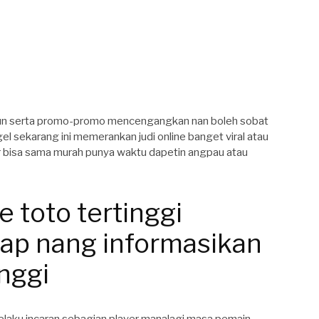
un serta promo-promo mencengangkan nan boleh sobat
ogel sekarang ini memerankan judi online banget viral atau
r bisa sama murah punya waktu dapetin angpau atau
e toto tertinggi
ap nang informasikan
nggi
laku incaran sebagian player manalagi masa pemain