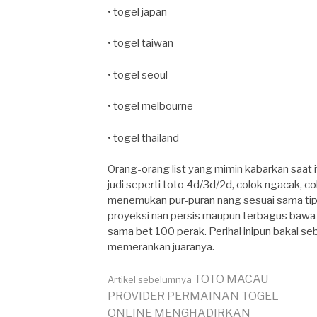
• togel japan
• togel taiwan
• togel seoul
• togel melbourne
• togel thailand
Orang-orang list yang mimin kabarkan saat 
judi seperti toto 4d/3d/2d, colok ngacak, c
menemukan pur-puran nang sesuai sama tipe 
proyeksi nan persis maupun terbagus bawa
sama bet 100 perak. Perihal inipun bakal s
memerankan juaranya.
Lanjut
TOTO MACAU
Artikel sebelumnya
PROVIDER PERMAINAN TOGEL
ONLINE MENGHADIRKAN