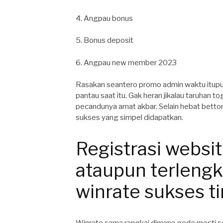
4. Angpau bonus
5. Bonus deposit
6. Angpau new member 2023
Rasakan seantero promo admin waktu itup
pantau saat itu. Gak heran jikalau taruhan t
pecandunya amat akbar. Selain hebat betto
sukses yang simpel didapatkan.
Registrasi websit
ataupun terlengk
winrate sukses ti
Winrate sama rangkai dimana gede mesti se