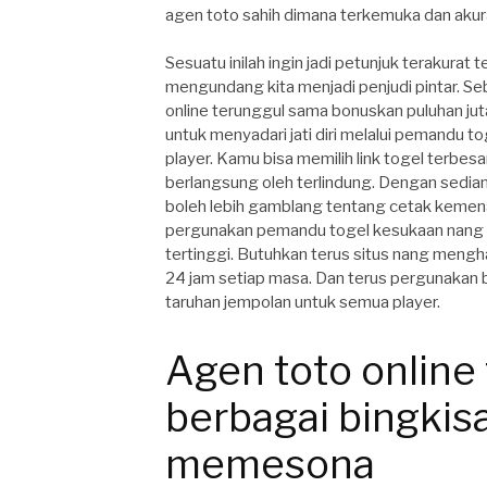
agen toto sahih dimana terkemuka dan akur
Sesuatu inilah ingin jadi petunjuk terakura
mengundang kita menjadi penjudi pintar. Se
online terunggul sama bonuskan puluhan jut
untuk menyadari jati diri melalui pemandu to
player. Kamu bisa memilih link togel terbesa
berlangsung oleh terlindung. Dengan sedian
boleh lebih gamblang tentang cetak kemen
pergunakan pemandu togel kesukaan nang a
tertinggi. Butuhkan terus situs nang meng
24 jam setiap masa. Dan terus pergunakan
taruhan jempolan untuk semua player.
Agen toto online
berbagai bingkis
memesona