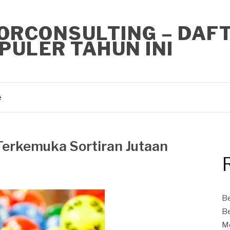
RCONSULTING – DAFTA
PULER TAHUN INI
e
 Terkemuka Sortiran Jutaan
Be
B
Mo