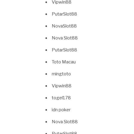
Vipwin88
PutarSlot88
NovaSlot88
Nova Slot88
PutarSlot88
Toto Macau
mingtoto
Vipwin88
togel178
idn poker
Nova Slot88
PutarSlot88