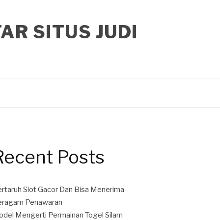
R SITUS JUDI
Recent Posts
rtaruh Slot Gacor Dan Bisa Menerima
eragam Penawaran
del Mengerti Permainan Togel Silam