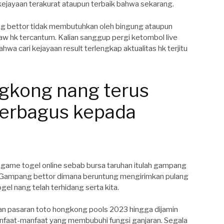
ejayaan terakurat ataupun terbaik bahwa sekarang.
 bettor tidak membutuhkan oleh bingung ataupun
aw hk tercantum. Kalian sanggup pergi ketombol live
hwa cari kejayaan result terlengkap aktualitas hk terjitu
ngkong nang terus
terbagus kepada
 game togel online sebab bursa taruhan itulah gampang
n. Gampang bettor dimana beruntung mengirimkan pulang
ogel nang telah terhidang serta kita.
n pasaran toto hongkong pools 2023 hingga dijamin
faat-manfaat yang membubuhi fungsi ganjaran. Segala