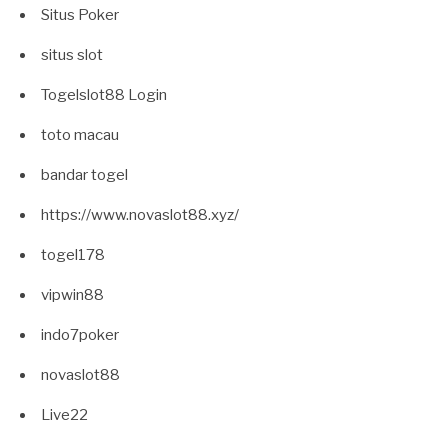
Situs Poker
situs slot
Togelslot88 Login
toto macau
bandar togel
https://www.novaslot88.xyz/
togel178
vipwin88
indo7poker
novaslot88
Live22