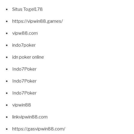
Situs Togel178
https://vipwin88.games/
vipw88.com
indo7poker
idn poker online
Indo7Poker
Indo7Poker
Indo7Poker
vipwin88
linkvipwin88.com
https://gasvipwin88.com/