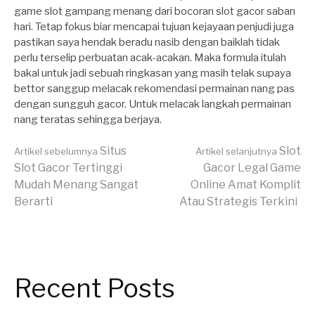
game slot gampang menang dari bocoran slot gacor saban
hari. Tetap fokus biar mencapai tujuan kejayaan penjudi juga
pastikan saya hendak beradu nasib dengan baiklah tidak
perlu terselip perbuatan acak-acakan. Maka formula itulah
bakal untuk jadi sebuah ringkasan yang masih telak supaya
bettor sanggup melacak rekomendasi permainan nang pas
dengan sungguh gacor. Untuk melacak langkah permainan
nang teratas sehingga berjaya.
Lanjut
Situs
Slot
Artikel sebelumnya
Artikel selanjutnya
Slot Gacor Tertinggi
Gacor Legal Game
Mudah Menang Sangat
Online Amat Komplit
Membaca
Berarti
Atau Strategis Terkini
Recent Posts