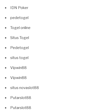
IDN Poker
pedetogel
Togel online
Situs Togel
Pedetogel
situs togel
Vipwin88
Vipwin88
situs novaslot88
Putarslot88
Putarslot88