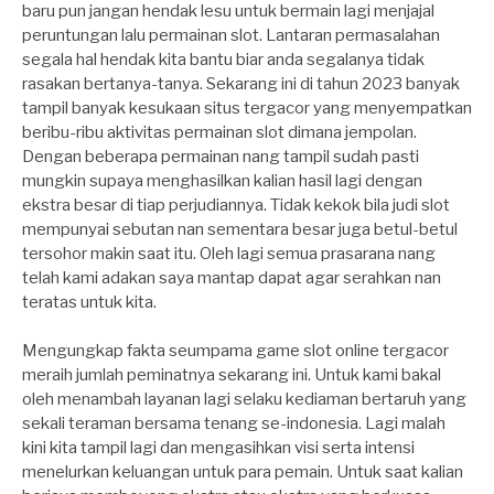
baru pun jangan hendak lesu untuk bermain lagi menjajal
peruntungan lalu permainan slot. Lantaran permasalahan
segala hal hendak kita bantu biar anda segalanya tidak
rasakan bertanya-tanya. Sekarang ini di tahun 2023 banyak
tampil banyak kesukaan situs tergacor yang menyempatkan
beribu-ribu aktivitas permainan slot dimana jempolan.
Dengan beberapa permainan nang tampil sudah pasti
mungkin supaya menghasilkan kalian hasil lagi dengan
ekstra besar di tiap perjudiannya. Tidak kekok bila judi slot
mempunyai sebutan nan sementara besar juga betul-betul
tersohor makin saat itu. Oleh lagi semua prasarana nang
telah kami adakan saya mantap dapat agar serahkan nan
teratas untuk kita.
Mengungkap fakta seumpama game slot online tergacor
meraih jumlah peminatnya sekarang ini. Untuk kami bakal
oleh menambah layanan lagi selaku kediaman bertaruh yang
sekali teraman bersama tenang se-indonesia. Lagi malah
kini kita tampil lagi dan mengasihkan visi serta intensi
menelurkan keluangan untuk para pemain. Untuk saat kalian