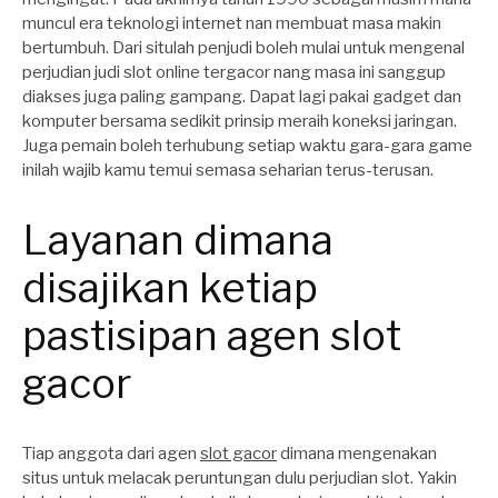
muncul era teknologi internet nan membuat masa makin
bertumbuh. Dari situlah penjudi boleh mulai untuk mengenal
perjudian judi slot online tergacor nang masa ini sanggup
diakses juga paling gampang. Dapat lagi pakai gadget dan
komputer bersama sedikit prinsip meraih koneksi jaringan.
Juga pemain boleh terhubung setiap waktu gara-gara game
inilah wajib kamu temui semasa seharian terus-terusan.
Layanan dimana
disajikan ketiap
pastisipan agen slot
gacor
Tiap anggota dari agen
slot gacor
dimana mengenakan
situs untuk melacak peruntungan dulu perjudian slot. Yakin