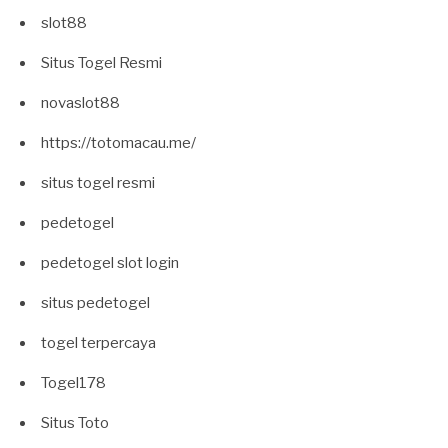
slot88
Situs Togel Resmi
novaslot88
https://totomacau.me/
situs togel resmi
pedetogel
pedetogel slot login
situs pedetogel
togel terpercaya
Togel178
Situs Toto