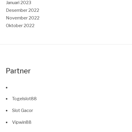
Januari 2023
Desember 2022
November 2022
Oktober 2022
Partner
Togelslot88
Slot Gacor
Vipwin88