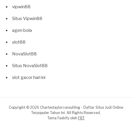
vipwin88
Situs Vipwin88
agen bola
slot88
NovaSlot88
Situs NovaSlot88
slot gacor hari ini
Copyright © 2026 Charlestaylorconsulting - Daftar Situs Judi Online
Terpopuler Tahun Ini. All Rights Reserved.
Tema Fashify oleh
FRT