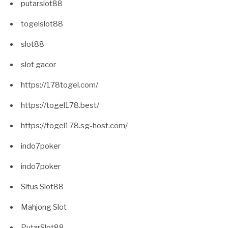
putarslot88
togelslot88
slot88
slot gacor
https://178togel.com/
https://togel178.best/
https://togel178.sg-host.com/
indo7poker
indo7poker
Situs Slot88
Mahjong Slot
PutarSlot88