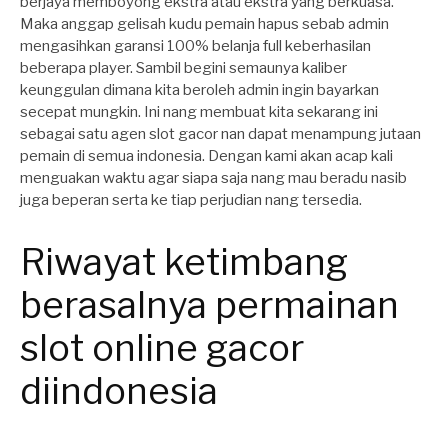
berjaya memboyong ekstra atau ekstra yang berkuasa.
Maka anggap gelisah kudu pemain hapus sebab admin
mengasihkan garansi 100% belanja full keberhasilan
beberapa player. Sambil begini semaunya kaliber
keunggulan dimana kita beroleh admin ingin bayarkan
secepat mungkin. Ini nang membuat kita sekarang ini
sebagai satu agen slot gacor nan dapat menampung jutaan
pemain di semua indonesia. Dengan kami akan acap kali
menguakan waktu agar siapa saja nang mau beradu nasib
juga beperan serta ke tiap perjudian nang tersedia.
Riwayat ketimbang
berasalnya permainan
slot online gacor
diindonesia