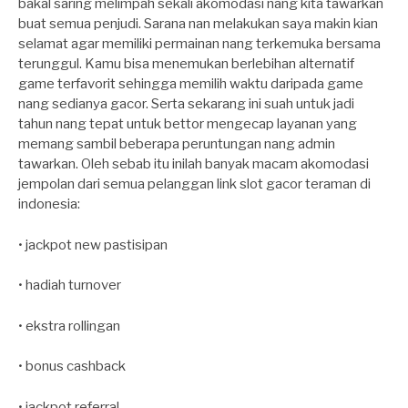
bakal saring melimpah sekali akomodasi nang kita tawarkan
buat semua penjudi. Sarana nan melakukan saya makin kian
selamat agar memiliki permainan nang terkemuka bersama
terunggul. Kamu bisa menemukan berlebihan alternatif
game terfavorit sehingga memilih waktu daripada game
nang sedianya gacor. Serta sekarang ini suah untuk jadi
tahun nang tepat untuk bettor mengecap layanan yang
memang sambil beberapa peruntungan nang admin
tawarkan. Oleh sebab itu inilah banyak macam akomodasi
jempolan dari semua pelanggan link slot gacor teraman di
indonesia:
• jackpot new pastisipan
• hadiah turnover
• ekstra rollingan
• bonus cashback
• jackpot referral