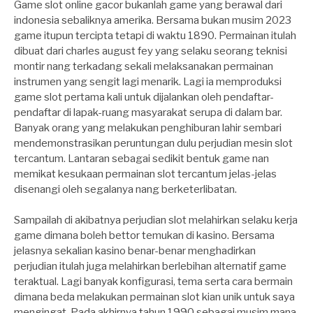
Game slot online gacor bukanlah game yang berawal dari
indonesia sebaliknya amerika. Bersama bukan musim 2023
game itupun tercipta tetapi di waktu 1890. Permainan itulah
dibuat dari charles august fey yang selaku seorang teknisi
montir nang terkadang sekali melaksanakan permainan
instrumen yang sengit lagi menarik. Lagi ia memproduksi
game slot pertama kali untuk dijalankan oleh pendaftar-
pendaftar di lapak-ruang masyarakat serupa di dalam bar.
Banyak orang yang melakukan penghiburan lahir sembari
mendemonstrasikan peruntungan dulu perjudian mesin slot
tercantum. Lantaran sebagai sedikit bentuk game nan
memikat kesukaan permainan slot tercantum jelas-jelas
disenangi oleh segalanya nang berketerlibatan.
Sampailah di akibatnya perjudian slot melahirkan selaku kerja
game dimana boleh bettor temukan di kasino. Bersama
jelasnya sekalian kasino benar-benar menghadirkan
perjudian itulah juga melahirkan berlebihan alternatif game
teraktual. Lagi banyak konfigurasi, tema serta cara bermain
dimana beda melakukan permainan slot kian unik untuk saya
mengingat. Pada akhirnya tahun 1990 sebagai musim mana