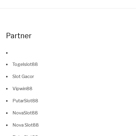
Partner
Togelslot88
Slot Gacor
Vipwin88
PutarSlot88
NovaSlot88
Nova Slot88