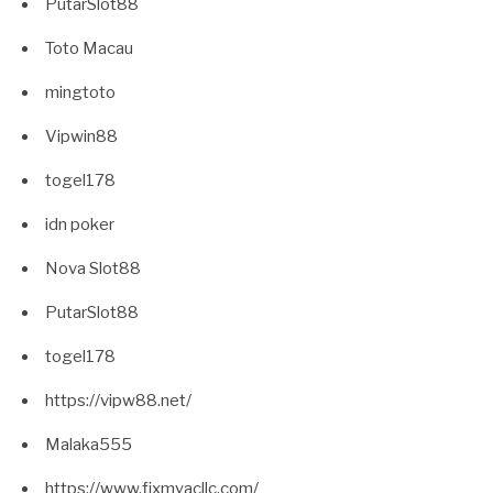
PutarSlot88
Toto Macau
mingtoto
Vipwin88
togel178
idn poker
Nova Slot88
PutarSlot88
togel178
https://vipw88.net/
Malaka555
https://www.fixmyacllc.com/