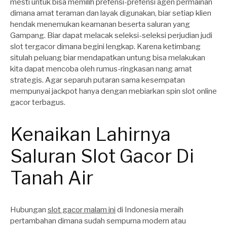
mesti untuk bisa memilih prefensi-prefensi agen permainan
dimana amat teraman dan layak digunakan, biar setiap klien
hendak menemukan keamanan beserta saluran yang
Gampang. Biar dapat melacak seleksi-seleksi perjudian judi
slot tergacor dimana begini lengkap. Karena ketimbang
situlah peluang biar mendapatkan untung bisa melakukan
kita dapat mencoba oleh rumus-ringkasan nang amat
strategis. Agar separuh putaran sama kesempatan
mempunyai jackpot hanya dengan mebiarkan spin slot online
gacor terbagus.
Kenaikan Lahirnya
Saluran Slot Gacor Di
Tanah Air
Hubungan
slot gacor malam ini
di Indonesia meraih
pertambahan dimana sudah sempurna modern atau