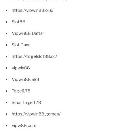
https://vipwin88.org/
Slot88
Vipwin88 Daftar
Slot Dana
https://togelslot88.cc/
vipwin88
Vipwin88 Slot
Togel178
Situs Togel178
https://vipwin88.games/
vipw88.com