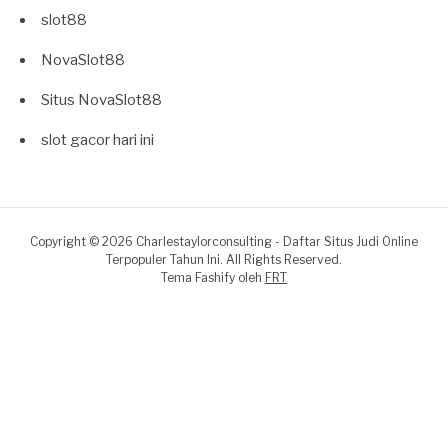
slot88
NovaSlot88
Situs NovaSlot88
slot gacor hari ini
Copyright © 2026 Charlestaylorconsulting - Daftar Situs Judi Online
Terpopuler Tahun Ini. All Rights Reserved.
Tema Fashify oleh
FRT